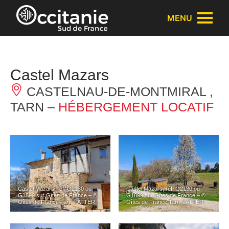
Panneau de gestion des cookies
MENU
Castel Mazars
CASTELNAU-DE-MONTMIRAL ,
TARN –
HÉBERGEMENT LOCATIF
Castel Mazars, réf. G2130 ou
Castel Mazars, réf. G2130 ou
G1899 sur Gîtes de France – ©
G1899 sur Gîtes de France – ©
Gîtes de France Tarn ©ATTER
Gîtes de France Tarn ©ATTER