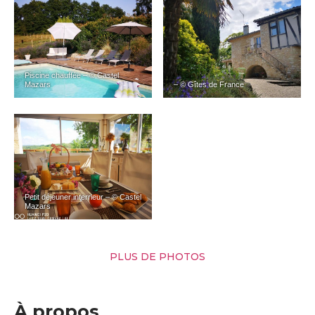
Piscine chauffée – © Castel
Mazars
– © Gîtes de France
Petit déjeuner interrieur – © Castel
Mazars
PLUS DE PHOTOS
À propos