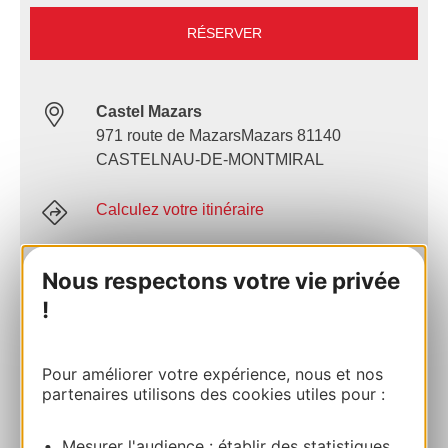
RÉSERVER
Castel Mazars
971 route de MazarsMazars 81140
CASTELNAU-DE-MONTMIRAL
Calculez votre itinéraire
06 18 44 33 11
Nous respectons votre vie privée
!
E-mail
Pour améliorer votre expérience, nous et nos
partenaires utilisons des cookies utiles pour :
Facebook
Mesurer l'audience : établir des statistiques