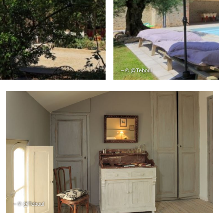
– © @Teboul
– © @Teboul