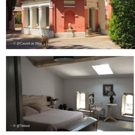
– © @Castell de Blés
– © @Teboul