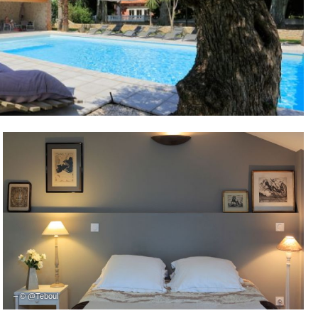
– © @Teboul