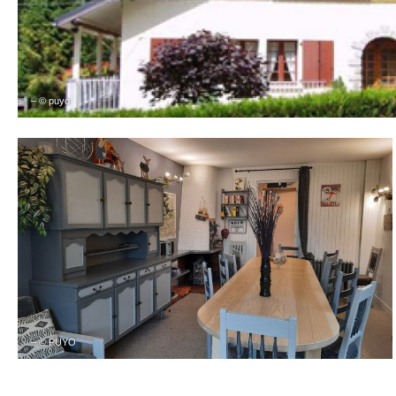
– © puyo
– © PUYO