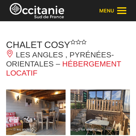
Panneau de gestion des cookies
MENU
CHALET COSY
LES ANGLES , PYRÉNÉES-
ORIENTALES –
HÉBERGEMENT
LOCATIF
– © les angles
– © les angles