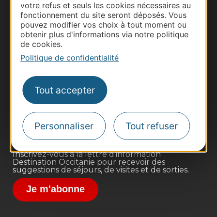
votre refus et seuls les cookies nécessaires au
fonctionnement du site seront déposés. Vous
pouvez modifier vos choix à tout moment ou
obtenir plus d'informations via notre politique
de cookies.
Politique de confidentialité
Thermalisme
Business/Mice
Tout accepter
Pros d'Occitanie
Site presse et d'influence
Voyagistes
Personnaliser
Tout refuser
Destination Sport
Inscrivez-vous à la lettre d'information
Destination Occitanie pour recevoir des
suggestions de séjours, de visites et de sorties.
Je m'abonne