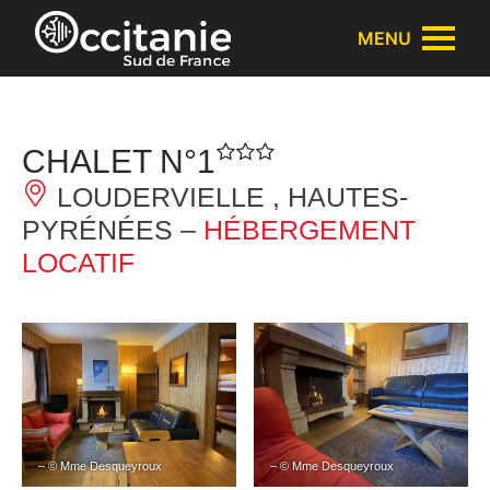
Panneau de gestion des cookies
MENU
CHALET N°1
LOUDERVIELLE , HAUTES-
PYRÉNÉES –
HÉBERGEMENT
LOCATIF
– © Mme Desqueyroux
– © Mme Desqueyroux