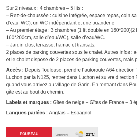
Sur 2 niveaux : 4 chambres – 5 lits :
– Rez-de-chaussée : cuisine intégrée, espace repas, coin sa
d’eau, WC), un WC indépendant et une buanderie.
– Au premier étage : 3 chambres (1 lit double en 160*200)(2 
160*200cm, salle d’eau/WC), salle d’eau/WC.
– Jardin clos, terrasse, hamac et transats.
2 places de parking couvertes sous le chalet. Autres infos : 
et le chalet dispose de 2 places de parking couvertes, mais 
Accès :
Depuis Toulouse, prendre l’autoroute A64 direction T
Luchon par la N125, rentrer dans Luchon et suivre direction
quand vous arrivez au village de Garin. En rentrant dans Po
gîte est au bout du chemin.
Labels et marques :
Gîtes de neige
–
Gîtes de France
–
3 é
Langues parlées :
Anglais
–
Espagnol