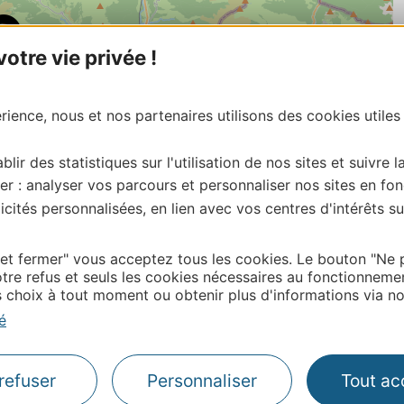
tre vie privée !
ience, nous et nos partenaires utilisons des cookies utiles
blir des statistiques sur l'utilisation de nos sites et suivre l
er : analyser vos parcours et personnaliser nos sites en fon
cités personnalisées, en lien avec vos centres d'intérêts su
| Map data ©
Leaflet
OpenStreetMap contributors
 et fermer" vous acceptez tous les cookies. Le bouton "Ne 
onnaire de cette activité?
tre refus et seuls les cookies nécessaires au fonctionneme
tacter Haute – Garonne Tourisme: :
choix à tout moment ou obtenir plus d'informations via not
é
refuser
Personnaliser
Tout ac
Thermalisme