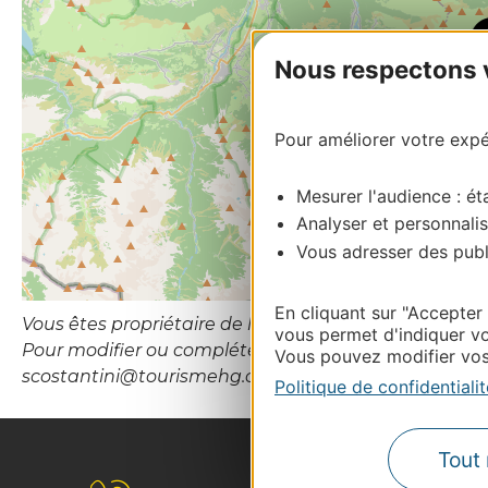
Nous respectons vo
Pour améliorer votre expér
Mesurer l'audience : éta
Analyser et personnalis
Vous adresser des publi
En cliquant sur "Accepter
Vous êtes propriétaire de l’établissement ou le gesti
vous permet d'indiquer vo
Pour modifier ou compléter cette fiche, merci de con
Vous pouvez modifier vos 
scostantini@tourismehg.com
Politique de confidentialit
Tout 