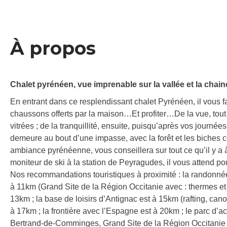
À propos
Chalet pyrénéen, vue imprenable sur la vallée et la cha
En entrant dans ce resplendissant chalet Pyrénéen, il vous f
chaussons offerts par la maison…Et profiter…De la vue, tou
vitrées ; de la tranquillité, ensuite, puisqu’après vos journ
demeure au bout d’une impasse, avec la forêt et les biches co
ambiance pyrénéenne, vous conseillera sur tout ce qu’il y a à v
moniteur de ski à la station de Peyragudes, il vous attend pou
Nos recommandations touristiques à proximité : la randonné
à 11km (Grand Site de la Région Occitanie avec : thermes et s
13km ; la base de loisirs d’Antignac est à 15km (rafting, cano
à 17km ; la frontière avec l’Espagne est à 20km ; le parc d’
Bertrand-de-Comminges, Grand Site de la Région Occitanie e