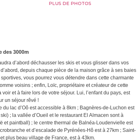
PLUS DE PHOTOS
ine des 3000m
audra d’abord déchausser les skis et vous glisser dans vos
t d’abord, depuis chaque pièce de la maison grâce à ses baies
ées sportives, vous pourrez vous détendre dans cette charmante
mme voisins ; enfin, Loïc, propriétaire et créateur de cette
oir et à faire lors de votre séjour. Lui, l’enfant du pays, est
r un séjour rêvé !
e du lac d’Oô est accessible à 8km ; Bagnères-de-Luchon est
ki) ; la vallée d’Oueil et le restaurant El Almacen sont à
ë et paintball) ; le centre thermal de Balnéa-Loudenvielle est
accrobranche et d’escalade de Pyrénées-Hô est à 27km ; Saint-
t plus beau village de France, est à 43km.