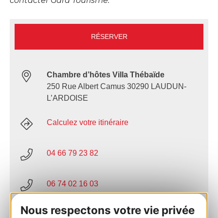
contacter Gard Tourisme.
RÉSERVER
Chambre d’hôtes Villa Thébaïde
250 Rue Albert Camus 30290 LAUDUN-
L’ARDOISE
Calculez votre itinéraire
04 66 79 23 82
06 74 02 16 03
Nous respectons votre vie privée
E-mail