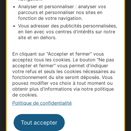
Nous contacter
Analyser et personnaliser : analyser vos
parcours et personnaliser nos sites en
Carte interactive
fonction de votre navigation.
Vous adresser des publicités personnalisées,
Documentation
en lien avec vos centres d'intérêts sur notre
site et en dehors.
En cliquant sur "Accepter et fermer" vous
acceptez tous les cookies. Le bouton "Ne pas
accepter et fermer" vous permet d'indiquer
votre refus et seuls les cookies nécessaires au
fonctionnement du site seront déposés. Vous
pouvez modifier vos choix à tout moment ou
obtenir plus d'informations via notre politique
de cookies.
Thermalisme
Politique de confidentialité
Business/Mice
Pros d'Occitanie
Tout accepter
Site presse et d'influence