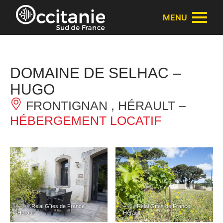
Panneau de gestion des cookies
MENU
DOMAINE DE SELHAC –
HUGO
FRONTIGNAN , HÉRAULT –
HÉBERGEMENT LOCATIF
– © ©Relai Gîtes de France
– © ©Relai Gîtes de France
Hérault
Hérault