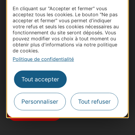
En cliquant sur "Accepter et fermer" vous
acceptez tous les cookies. Le bouton "Ne pas
accepter et fermer" vous permet d'indiquer
votre refus et seuls les cookies nécessaires au
fonctionnement du site seront déposés. Vous
Thermalisme
pouvez modifier vos choix à tout moment ou
obtenir plus d'informations via notre politique
Business/Mice
de cookies.
Pros d'Occitanie
Politique de confidentialité
Site presse et d'influence
Voyagistes
Tout accepter
Destination Sport
Inscrivez-vous à la lettre d'information
Destination Occitanie pour recevoir des
Personnaliser
Tout refuser
suggestions de séjours, de visites et de sorties.
Je m'abonne