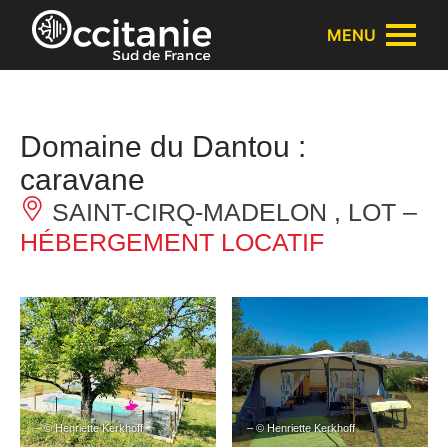
Panneau de gestion des cookies
MENU
Domaine du Dantou :
caravane
SAINT-CIRQ-MADELON , LOT –
HÉBERGEMENT LOCATIF
– © Henriette Kerkhoff
– © Henriette Kerkhoff