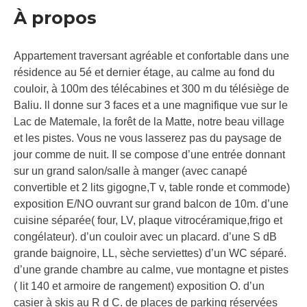
À propos
Appartement traversant agréable et confortable dans une
résidence au 5é et dernier étage, au calme au fond du
couloir, à 100m des télécabines et 300 m du télésiège de
Baliu. ll donne sur 3 faces et a une magnifique vue sur le
Lac de Matemale, la forêt de la Matte, notre beau village
et les pistes. Vous ne vous lasserez pas du paysage de
jour comme de nuit. Il se compose d’une entrée donnant
sur un grand salon/salle à manger (avec canapé
convertible et 2 lits gigogne,T v, table ronde et commode)
exposition E/NO ouvrant sur grand balcon de 10m. d’une
cuisine séparée( four, LV, plaque vitrocéramique,frigo et
congélateur). d’un couloir avec un placard. d’une S dB
grande baignoire, LL, sèche serviettes) d’un WC séparé.
d’une grande chambre au calme, vue montagne et pistes
( lit 140 et armoire de rangement) exposition O. d’un
casier à skis au R d C. de places de parking réservées