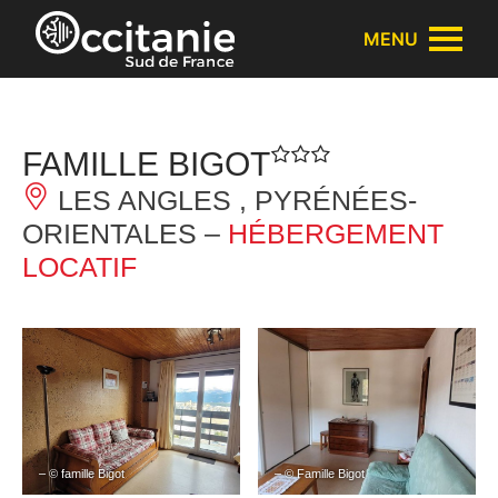
Panneau de gestion des cookies
MENU
FAMILLE BIGOT
LES ANGLES , PYRÉNÉES-
ORIENTALES –
HÉBERGEMENT
LOCATIF
– © famille Bigot
– © Famille Bigot