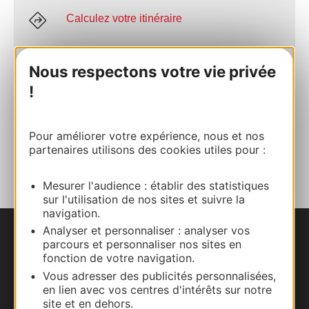
Calculez votre itinéraire
+33 6 45 55 41 95
Nous respectons votre vie privée
!
E-mail
Pour améliorer votre expérience, nous et nos
AJOUTER
partenaires utilisons des cookies utiles pour :
AU CARNET
Mesurer l'audience : établir des statistiques
sur l'utilisation de nos sites et suivre la
navigation.
Analyser et personnaliser : analyser vos
Nous contacter
parcours et personnaliser nos sites en
fonction de votre navigation.
Carte interactive
Vous adresser des publicités personnalisées,
en lien avec vos centres d'intérêts sur notre
site et en dehors.
Documentation