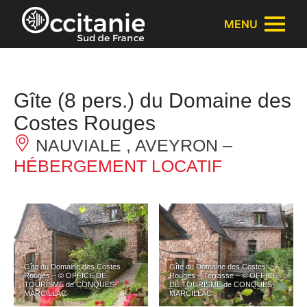
Panneau de gestion des cookies
MENU
Gîte (8 pers.) du Domaine des
Costes Rouges
NAUVIALE , AVEYRON –
HÉBERGEMENT LOCATIF
Gîte du Domaine des Costes
Gîte du Domaine des Costes
Rouges – © OFFICE DE
Rouges – Terrasse – © OFFICE
TOURISME de CONQUES-
DE TOURISME de CONQUES-
MARCILLAC
MARCILLAC