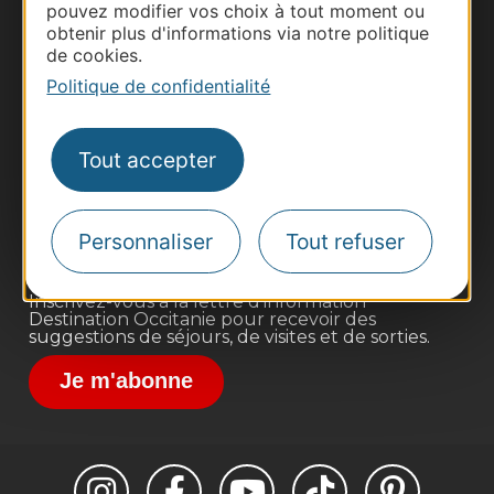
pouvez modifier vos choix à tout moment ou
obtenir plus d'informations via notre politique
de cookies.
Politique de confidentialité
Thermalisme
Business/Mice
Tout accepter
Pros d'Occitanie
Site presse et d'influence
Voyagistes
Personnaliser
Tout refuser
Destination Sport
Inscrivez-vous à la lettre d'information
Destination Occitanie pour recevoir des
suggestions de séjours, de visites et de sorties.
Je m'abonne