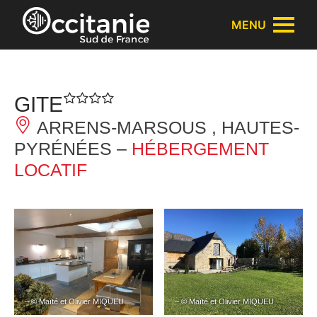
Panneau de gestion des cookies
MENU
GITE
ARRENS-MARSOUS , HAUTES-
PYRÉNÉES –
HÉBERGEMENT
LOCATIF
– © Maïté et Olivier MIQUEU
– © Maïté et Olivier MIQUEU