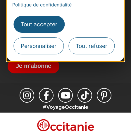
Politique de confidentialité
Pros d'Occitanie
Site presse et d'influence
Tout accepter
Voyagistes
Destination Sport
Inscrivez-vous à la lettre d'information
Personnaliser
Tout refuser
Destination Occitanie pour recevoir des
suggestions de séjours, de visites et de sorties.
Je m'abonne
#VoyageOccitanie