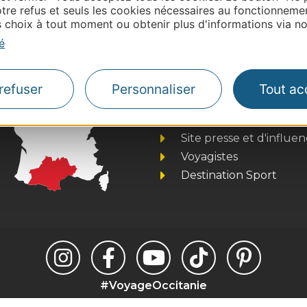
tre refus et seuls les cookies nécessaires au fonctionneme
ntacter Ariège Pyrénées Tourisme.
choix à tout moment ou obtenir plus d'informations via not
é
Thermalisme
refuser
Personnaliser
Tout ac
Business/Mice
Pros d'Occitanie
Site presse et d'influe
Voyagistes
Destination Sport
#VoyageOccitanie