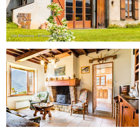
Gite Bienvenue – © Nicolas Couzinié
Gite Bienvenue – © Nicolas Couzinié