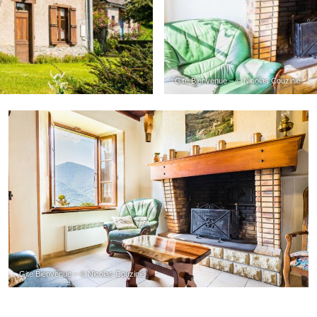
Gite Bienvenue – © Nicolas Couzinié
Gite Bienvenue – © Nicolas Couzinié