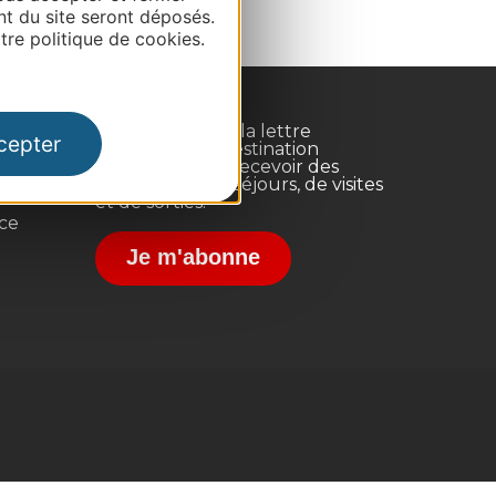
nt du site seront déposés.
re politique de cookies.
Inscrivez-vous à la lettre
cepter
d'information Destination
Occitanie pour recevoir des
suggestions de séjours, de visites
et de sorties.
nce
Je m'abonne