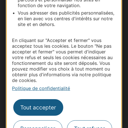
fonction de votre navigation.
Vous adresser des publicités personnalisées,
en lien avec vos centres d'intérêts sur notre
site et en dehors.
En cliquant sur "Accepter et fermer" vous
acceptez tous les cookies. Le bouton "Ne pas
accepter et fermer" vous permet d'indiquer
Thermalisme
votre refus et seuls les cookies nécessaires au
fonctionnement du site seront déposés. Vous
Business/Mice
pouvez modifier vos choix à tout moment ou
Pros d'Occitanie
obtenir plus d'informations via notre politique
de cookies.
Site presse et d'influence
Politique de confidentialité
Voyagistes
Destination Sport
Tout accepter
Inscrivez-vous à la lettre d'information
Destination Occitanie pour recevoir des
suggestions de séjours, de visites et de sorties.