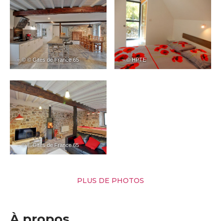
– © © Gites de France 65
– © HPTE
– © © Gites de France 65
PLUS DE PHOTOS
À propos