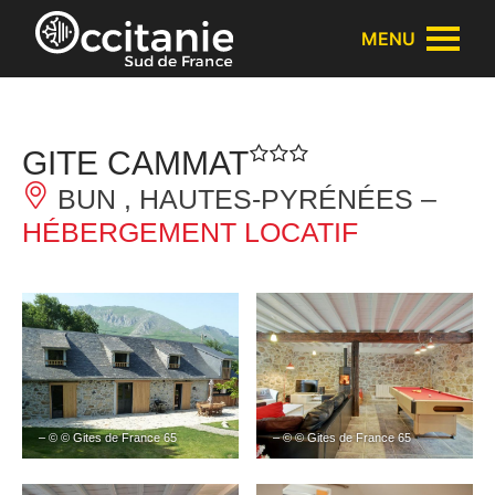
Panneau de gestion des cookies
MENU
GITE CAMMAT
BUN , HAUTES-PYRÉNÉES –
HÉBERGEMENT LOCATIF
– © © Gites de France 65
– © © Gites de France 65