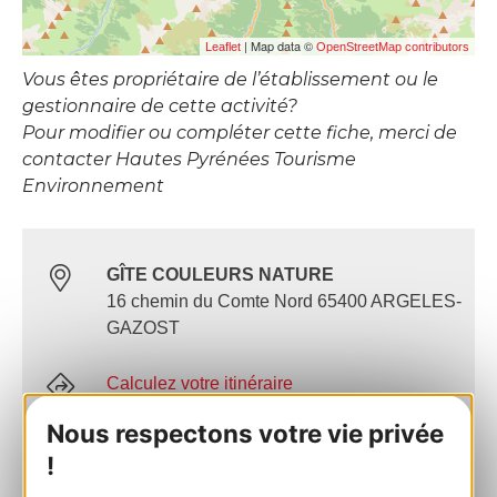
| Map data ©
Leaflet
OpenStreetMap contributors
Vous êtes propriétaire de l’établissement ou le
gestionnaire de cette activité?
Pour modifier ou compléter cette fiche, merci de
contacter Hautes Pyrénées Tourisme
Environnement
GÎTE COULEURS NATURE
16 chemin du Comte Nord 65400 ARGELES-
GAZOST
Calculez votre itinéraire
Nous respectons votre vie privée
+33 (0)6 70 12 61 20
!