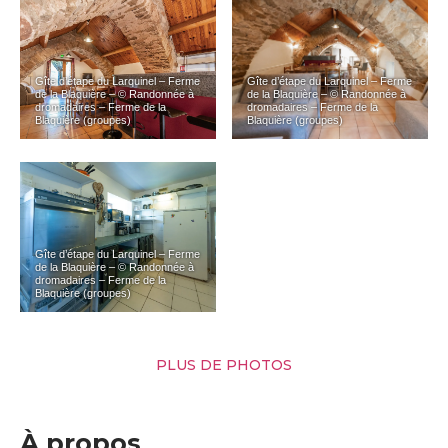
Gîte d’étape du Larquinel – Ferme
Gîte d’étape du Larquinel – Ferme
de la Blaquière – © Randonnée à
de la Blaquière – © Randonnée à
dromadaires – Ferme de la
dromadaires – Ferme de la
Blaquière (groupes)
Blaquière (groupes)
Gîte d’étape du Larquinel – Ferme
de la Blaquière – © Randonnée à
dromadaires – Ferme de la
Blaquière (groupes)
PLUS DE PHOTOS
À propos