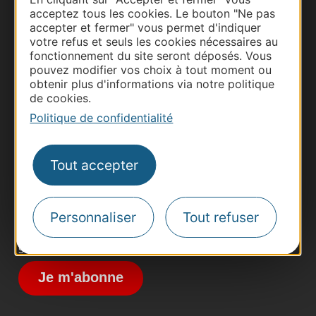
acceptez tous les cookies. Le bouton "Ne pas
accepter et fermer" vous permet d'indiquer
votre refus et seuls les cookies nécessaires au
fonctionnement du site seront déposés. Vous
pouvez modifier vos choix à tout moment ou
obtenir plus d'informations via notre politique
Thermalisme
de cookies.
Politique de confidentialité
Business/Mice
Pros d'Occitanie
Site presse et d'influence
Tout accepter
Voyagistes
Destination Sport
Personnaliser
Tout refuser
Inscrivez-vous à la lettre d'information
Destination Occitanie pour recevoir des
suggestions de séjours, de visites et de sorties.
Je m'abonne