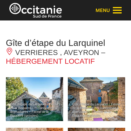
Panneau de gestion des cookies
MENU
Gîte d’étape du Larquinel
VERRIERES , AVEYRON –
HÉBERGEMENT LOCATIF
Gîte d’étape du Larquinel – Ferme
Gîte d’étape du Larquinel – Ferme
de la Blaquière – © Randonnée à
de la Blaquière – © Randonnée à
dromadaires – Ferme de la
dromadaires – Ferme de la
Blaquière (groupes)
Blaquière (groupes)