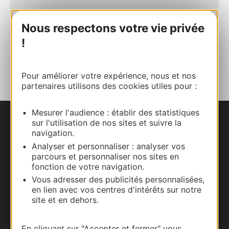
+33618543309
Nous respectons votre vie privée
!
AJOUTER
AU CARNET
Pour améliorer votre expérience, nous et nos
partenaires utilisons des cookies utiles pour :
Mesurer l'audience : établir des statistiques
sur l'utilisation de nos sites et suivre la
Nous contacter
navigation.
Analyser et personnaliser : analyser vos
Carte interactive
parcours et personnaliser nos sites en
fonction de votre navigation.
Documentation
Vous adresser des publicités personnalisées,
en lien avec vos centres d'intérêts sur notre
site et en dehors.
En cliquant sur "Accepter et fermer" vous