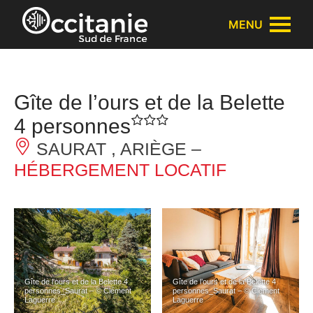
Panneau de gestion des cookies
MENU
Gîte de l’ours et de la Belette
4 personnes
SAURAT , ARIÈGE –
HÉBERGEMENT LOCATIF
Gîte de l’ours et de la Belette 4
Gîte de l’ours et de la Belette 4
personnes_Saurat – © Clément
personnes_Saurat – © Clément
Laguerre
Laguerre