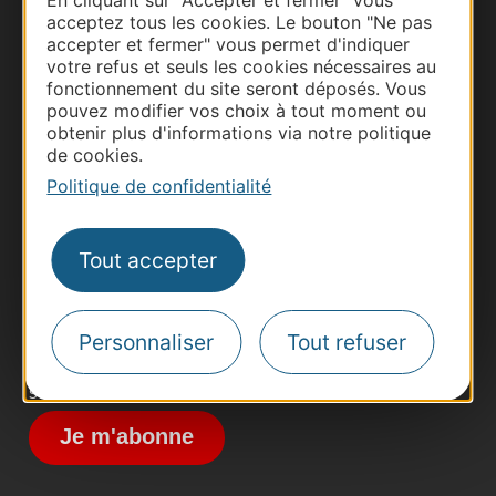
En cliquant sur "Accepter et fermer" vous
acceptez tous les cookies. Le bouton "Ne pas
accepter et fermer" vous permet d'indiquer
votre refus et seuls les cookies nécessaires au
fonctionnement du site seront déposés. Vous
pouvez modifier vos choix à tout moment ou
obtenir plus d'informations via notre politique
Thermalisme
de cookies.
Politique de confidentialité
Business/Mice
Pros d'Occitanie
Site presse et d'influence
Tout accepter
Voyagistes
Destination Sport
Personnaliser
Tout refuser
Inscrivez-vous à la lettre d'information
Destination Occitanie pour recevoir des
suggestions de séjours, de visites et de sorties.
Je m'abonne