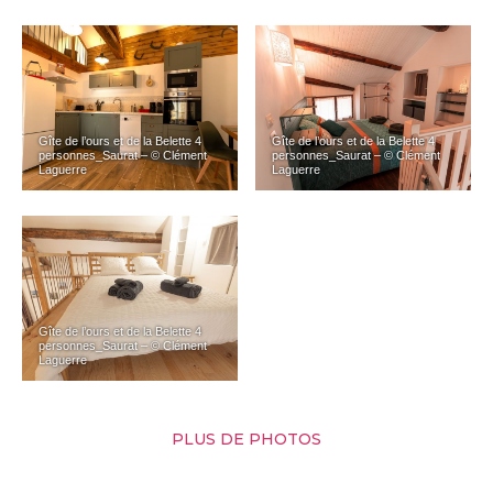
Gîte de l’ours et de la Belette 4
Gîte de l’ours et de la Belette 4
personnes_Saurat – © Clément
personnes_Saurat – © Clément
Laguerre
Laguerre
Gîte de l’ours et de la Belette 4
personnes_Saurat – © Clément
Laguerre
PLUS DE PHOTOS