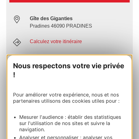
Gîte des Giganties
Pradines 46090 PRADINES
Calculez votre itinéraire
06 75 15 00 48
Nous respectons votre vie privée
!
E-mail
Pour améliorer votre expérience, nous et nos
Site internet
partenaires utilisons des cookies utiles pour :
Mesurer l'audience : établir des statistiques
AJOUTER
sur l'utilisation de nos sites et suivre la
AU CARNET
navigation.
Analyser et personnaliser : analyser vos