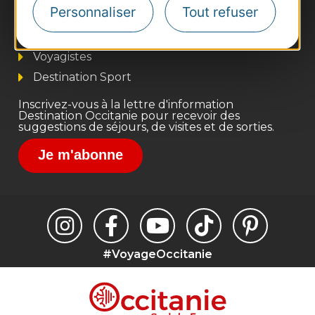
Personnaliser
Tout refuser
Pros d'Occitanie
Site presse et d'influence
Voyagistes
Destination Sport
Inscrivez-vous à la lettre d'information
Destination Occitanie pour recevoir des
suggestions de séjours, de visites et de sorties.
Je m'abonne
#VoyageOccitanie