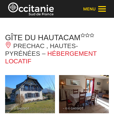
Panneau de gestion des cookies
MENU
GÎTE DU HAUTACAM
PRECHAC , HAUTES-
PYRÉNÉES –
HÉBERGEMENT
LOCATIF
– © © GASSIOT
– © © GASSIOT