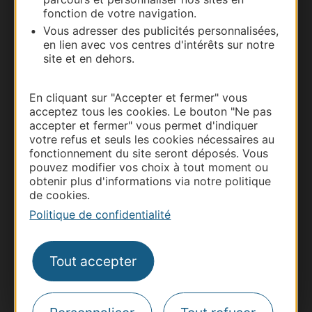
Carte interactive
fonction de votre navigation.
Vous adresser des publicités personnalisées,
Documentation
en lien avec vos centres d'intérêts sur notre
site et en dehors.
En cliquant sur "Accepter et fermer" vous
acceptez tous les cookies. Le bouton "Ne pas
accepter et fermer" vous permet d'indiquer
votre refus et seuls les cookies nécessaires au
fonctionnement du site seront déposés. Vous
pouvez modifier vos choix à tout moment ou
obtenir plus d'informations via notre politique
de cookies.
Thermalisme
Politique de confidentialité
Business/Mice
Pros d'Occitanie
Tout accepter
Site presse et d'influence
Voyagistes
Destination Sport