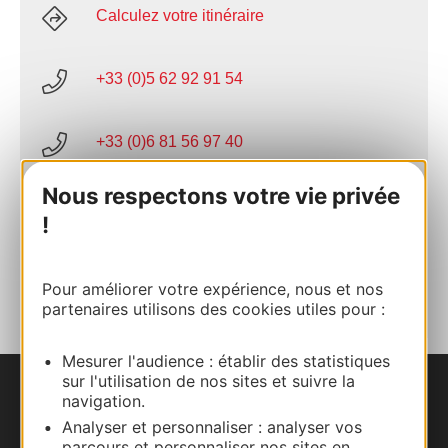
Calculez votre itinéraire
+33 (0)5 62 92 91 54
+33 (0)6 81 56 97 40
Nous respectons votre vie privée
E-mail
!
AJOUTER
AU CARNET
Pour améliorer votre expérience, nous et nos
partenaires utilisons des cookies utiles pour :
Mesurer l'audience : établir des statistiques
sur l'utilisation de nos sites et suivre la
navigation.
Nous contacter
Analyser et personnaliser : analyser vos
parcours et personnaliser nos sites en