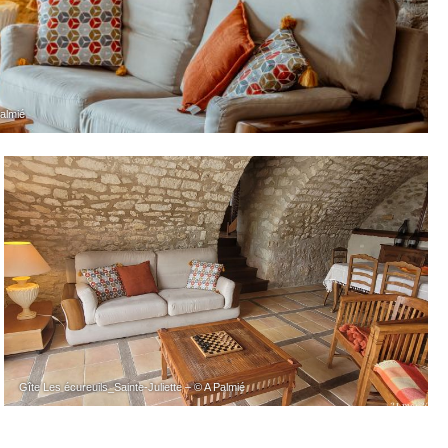
Palmié
Gîte Les écureuils_Sainte-Juliette – © A Palmié