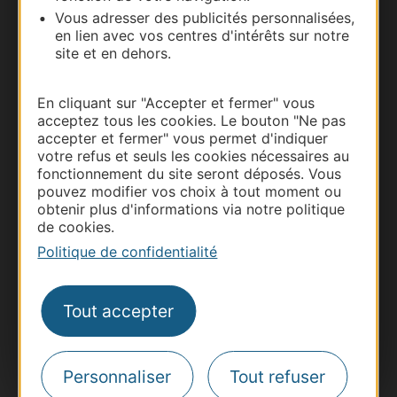
Vous adresser des publicités personnalisées,
Carte interactive
en lien avec vos centres d'intérêts sur notre
site et en dehors.
Documentation
En cliquant sur "Accepter et fermer" vous
acceptez tous les cookies. Le bouton "Ne pas
accepter et fermer" vous permet d'indiquer
votre refus et seuls les cookies nécessaires au
fonctionnement du site seront déposés. Vous
pouvez modifier vos choix à tout moment ou
obtenir plus d'informations via notre politique
de cookies.
Politique de confidentialité
Thermalisme
Business/Mice
Tout accepter
Pros d'Occitanie
Site presse et d'influence
Personnaliser
Tout refuser
Voyagistes