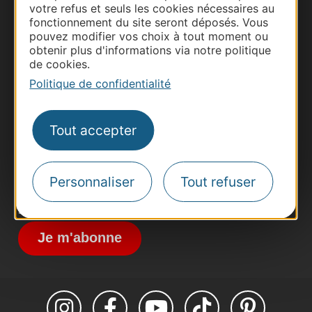
votre refus et seuls les cookies nécessaires au
fonctionnement du site seront déposés. Vous
pouvez modifier vos choix à tout moment ou
obtenir plus d'informations via notre politique
Thermalisme
de cookies.
Business/Mice
Politique de confidentialité
Pros d'Occitanie
Site presse et d'influence
Tout accepter
Voyagistes
Destination Sport
Personnaliser
Tout refuser
Inscrivez-vous à la lettre d'information
Destination Occitanie pour recevoir des
suggestions de séjours, de visites et de sorties.
Je m'abonne