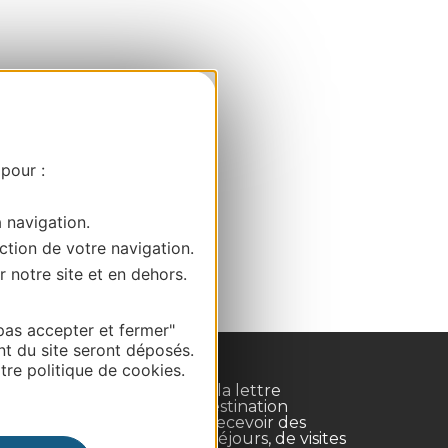
 pour :
a navigation.
ction de votre navigation.
r notre site et en dehors.
pas accepter et fermer"
nt du site seront déposés.
re politique de cookies.
Inscrivez-vous à la lettre
d'information Destination
Occitanie pour recevoir des
suggestions de séjours, de visites