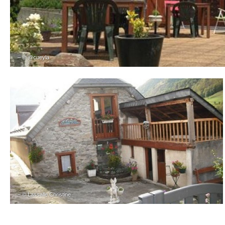
– © @cueyla
– © Lassalle Christine