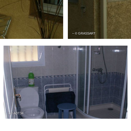
– © GRASSART
– © ADT34