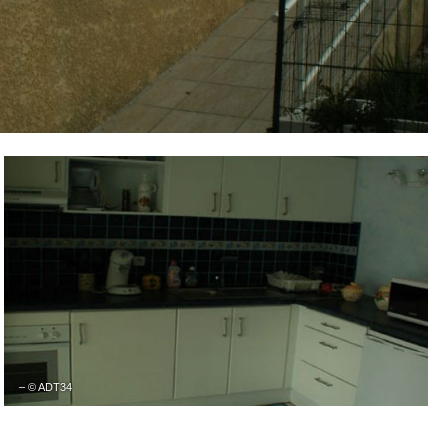
– © ADT34