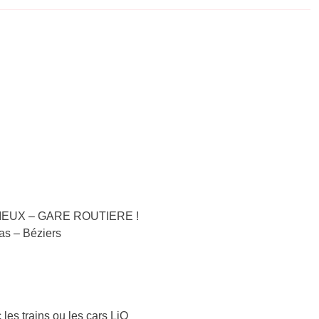
-VIEUX – GARE ROUTIERE !
nas – Béziers
 les trains ou les cars LiO