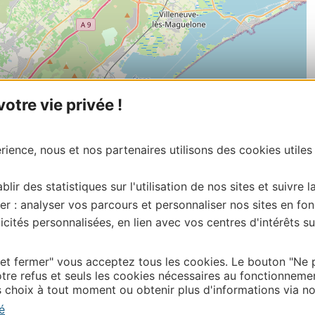
tre vie privée !
ience, nous et nos partenaires utilisons des cookies utiles
blir des statistiques sur l'utilisation de nos sites et suivre l
er : analyser vos parcours et personnaliser nos sites en fon
cités personnalisées, en lien avec vos centres d'intérêts su
 et fermer" vous acceptez tous les cookies. Le bouton "Ne 
| Map data ©
Leaflet
OpenStreetMap contributors
tre refus et seuls les cookies nécessaires au fonctionneme
choix à tout moment ou obtenir plus d'informations via not
onnaire de cette activité?
é
contacter OT BALARUC-LES-BAINS