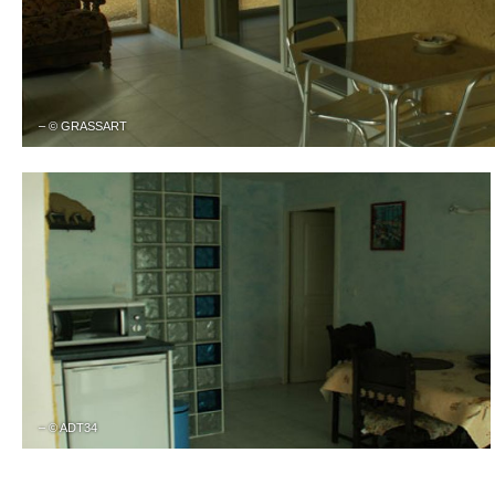
– © GRASSART
– © ADT34