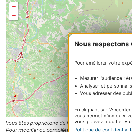
+
−
Nous respectons vo
Pour améliorer votre expér
Mesurer l'audience : éta
Analyser et personnalis
Vous adresser des publi
En cliquant sur "Accepter
vous permet d'indiquer vo
Vous pouvez modifier vos 
Vous êtes propriétaire de l’établissement ou le gesti
Politique de confidentialit
Pour modifier ou compléter cette fiche, merci de 