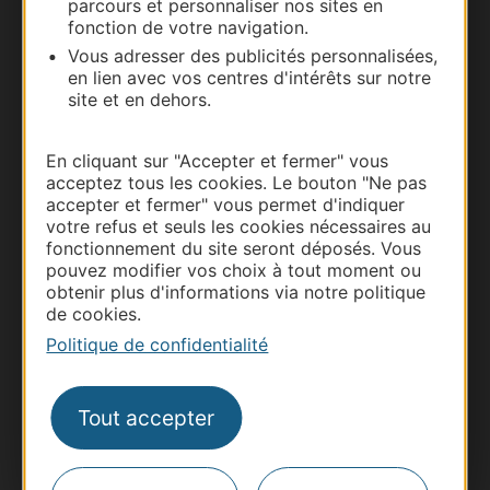
parcours et personnaliser nos sites en
Documentation
fonction de votre navigation.
Vous adresser des publicités personnalisées,
en lien avec vos centres d'intérêts sur notre
site et en dehors.
En cliquant sur "Accepter et fermer" vous
acceptez tous les cookies. Le bouton "Ne pas
accepter et fermer" vous permet d'indiquer
votre refus et seuls les cookies nécessaires au
fonctionnement du site seront déposés. Vous
pouvez modifier vos choix à tout moment ou
Thermalisme
obtenir plus d'informations via notre politique
Business/Mice
de cookies.
Pros d'Occitanie
Politique de confidentialité
Site presse et d'influence
Voyagistes
Tout accepter
Destination Sport
Inscrivez-vous à la lettre d'information