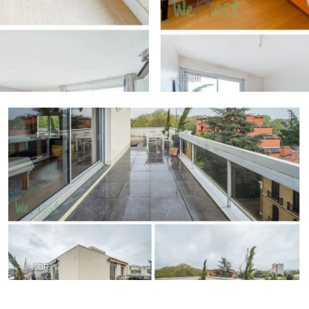
– © ©DR
– © ©DR