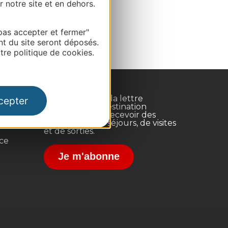
r notre site et en dehors.
pas accepter et fermer"
nt du site seront déposés.
re politique de cookies.
Inscrivez-vous à la lettre
cepter
d'information Destination
Occitanie pour recevoir des
suggestions de séjours, de visites
et de sorties.
nce
Je m'abonne