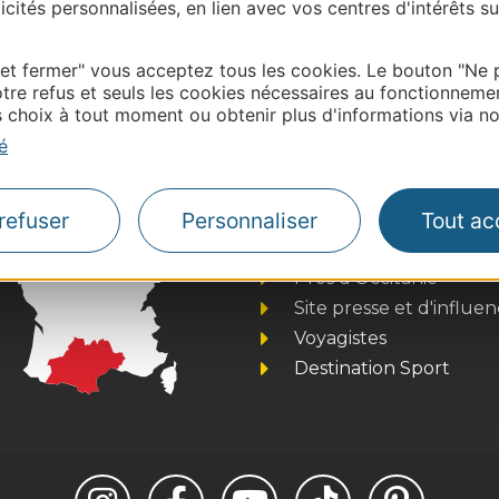
cités personnalisées, en lien avec vos centres d'intérêts su
| Map data ©
Leaflet
OpenStreetMap contributors
onnaire de cette activité?
 et fermer" vous acceptez tous les cookies. Le bouton "Ne 
tacter Haute – Garonne Tourisme: :
tre refus et seuls les cookies nécessaires au fonctionneme
choix à tout moment ou obtenir plus d'informations via not
é
refuser
Personnaliser
Tout ac
Thermalisme
Business/Mice
Pros d'Occitanie
Site presse et d'influe
Voyagistes
Destination Sport