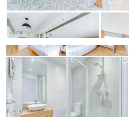
– © ©DR
– © ©DR