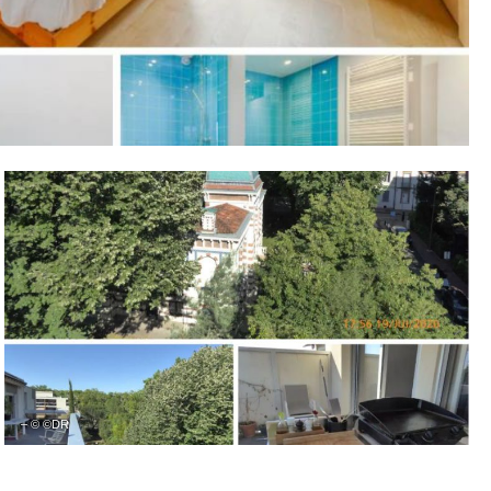
– © ©DR