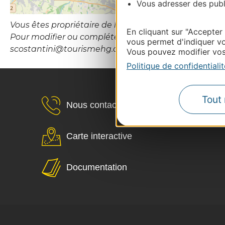
Vous adresser des publi
Vous êtes propriétaire de l’établissement ou le gesti
En cliquant sur "Accepter
Pour modifier ou compléter cette fiche, merci de con
vous permet d'indiquer vo
scostantini@tourismehg.com
Vous pouvez modifier vos 
Politique de confidentialit
Tout 
Nous contacter
Carte interactive
Documentation