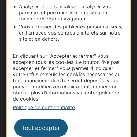
Carte interactive
Analyser et personnaliser : analyser vos
parcours et personnaliser nos sites en
Documentation
fonction de votre navigation.
Vous adresser des publicités personnalisées,
en lien avec vos centres d'intérêts sur notre
site et en dehors.
En cliquant sur "Accepter et fermer" vous
acceptez tous les cookies. Le bouton "Ne pas
accepter et fermer" vous permet d'indiquer
votre refus et seuls les cookies nécessaires au
fonctionnement du site seront déposés. Vous
pouvez modifier vos choix à tout moment ou
Thermalisme
obtenir plus d'informations via notre politique
Business/Mice
de cookies.
Politique de confidentialité
Pros d'Occitanie
Site presse et d'influence
Voyagistes
Tout accepter
Destination Sport