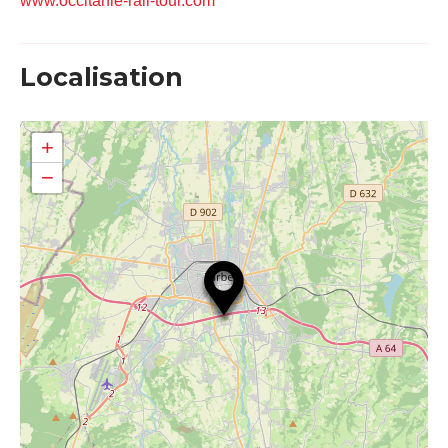
www.occitanie-rail-tour.com
Localisation
+
−