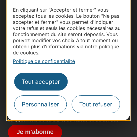
En cliquant sur "Accepter et fermer" vous
acceptez tous les cookies. Le bouton "Ne pas
accepter et fermer" vous permet d'indiquer
votre refus et seuls les cookies nécessaires au
fonctionnement du site seront déposés. Vous
pouvez modifier vos choix à tout moment ou
obtenir plus d'informations via notre politique
de cookies.
Thermalisme
Politique de confidentialité
Business/Mice
Pros d'Occitanie
Site presse et d'influence
Tout accepter
Voyagistes
Destination Sport
Personnaliser
Tout refuser
Inscrivez-vous à la lettre d'information
Destination Occitanie pour recevoir des
suggestions de séjours, de visites et de sorties.
Je m'abonne