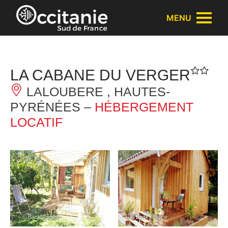
Panneau de gestion des cookies
MENU
LA CABANE DU VERGER
LALOUBERE , HAUTES-
PYRÉNÉES –
HÉBERGEMENT
LOCATIF
– © Back Régine
– © Back Régine