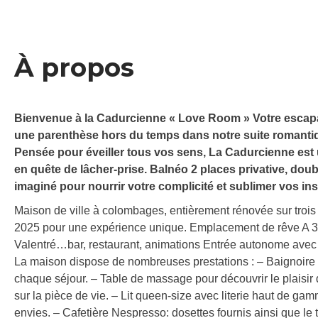
À propos
Bienvenue à la Cadurcienne « Love Room » Votre esca
une parenthèse hors du temps dans notre suite romantiq
Pensée pour éveiller tous vos sens, La Cadurcienne est 
en quête de lâcher-prise. Balnéo 2 places privative, do
imaginé pour nourrir votre complicité et sublimer vos ins
Maison de ville à colombages, entièrement rénovée sur trois 
2025 pour une expérience unique. Emplacement de rêve A 3m
Valentré…bar, restaurant, animations Entrée autonome avec un 
La maison dispose de nombreuses prestations : – Baignoire
chaque séjour. – Table de massage pour découvrir le plaisi
sur la pièce de vie. – Lit queen-size avec literie haut de ga
envies. – Cafetière Nespresso: dosettes fournis ainsi que le th