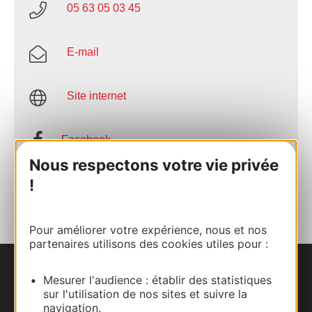
05 63 05 03 45
E-mail
Site internet
Facebook
Nous respectons votre vie privée
!
AJOUTER
AU CARNET
Pour améliorer votre expérience, nous et nos
partenaires utilisons des cookies utiles pour :
Nous contacter
Mesurer l'audience : établir des statistiques
sur l'utilisation de nos sites et suivre la
navigation.
Carte interactive