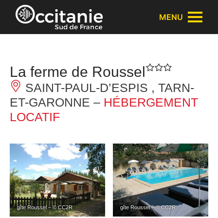
Panneau de gestion des cookies
MENU
La ferme de Roussel
SAINT-PAUL-D’ESPIS , TARN-
ET-GARONNE –
HÉBERGEMENT
LOCATIF
gîte Roussel – © CC2R
gîte Roussel – © CC2R