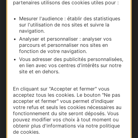
partenaires utilisons des cookies utiles pour :
Nous contacter
Mesurer l'audience : établir des statistiques
Carte interactive
sur l'utilisation de nos sites et suivre la
navigation.
Documentation
Analyser et personnaliser : analyser vos
parcours et personnaliser nos sites en
fonction de votre navigation.
Vous adresser des publicités personnalisées,
en lien avec vos centres d'intérêts sur notre
site et en dehors.
En cliquant sur "Accepter et fermer" vous
acceptez tous les cookies. Le bouton "Ne pas
accepter et fermer" vous permet d'indiquer
votre refus et seuls les cookies nécessaires au
Thermalisme
fonctionnement du site seront déposés. Vous
pouvez modifier vos choix à tout moment ou
Business/Mice
obtenir plus d'informations via notre politique
Pros d'Occitanie
de cookies.
Site presse et d'influence