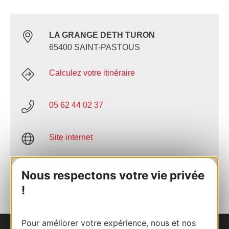
LA GRANGE DETH TURON
65400 SAINT-PASTOUS
Calculez votre itinéraire
05 62 44 02 37
Site internet
AJOUTER
Nous respectons votre vie privée
AU CARNET
!
Pour améliorer votre expérience, nous et nos