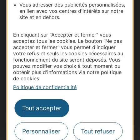
Vous adresser des publicités personnalisées,
Carte interactive
en lien avec vos centres d'intérêts sur notre
site et en dehors.
Documentation
En cliquant sur "Accepter et fermer" vous
acceptez tous les cookies. Le bouton "Ne pas
accepter et fermer" vous permet d'indiquer
votre refus et seuls les cookies nécessaires au
fonctionnement du site seront déposés. Vous
pouvez modifier vos choix à tout moment ou
obtenir plus d'informations via notre politique
de cookies.
Politique de confidentialité
Thermalisme
Business/Mice
Tout accepter
Pros d'Occitanie
Site presse et d'influence
Personnaliser
Tout refuser
Voyagistes