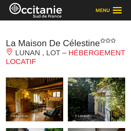
Panneau de gestion des cookies
MENU
La Maison De Célestine
LUNAN , LOT –
HÉBERGEMENT
LOCATIF
– © Lazarus
– © Lazarus