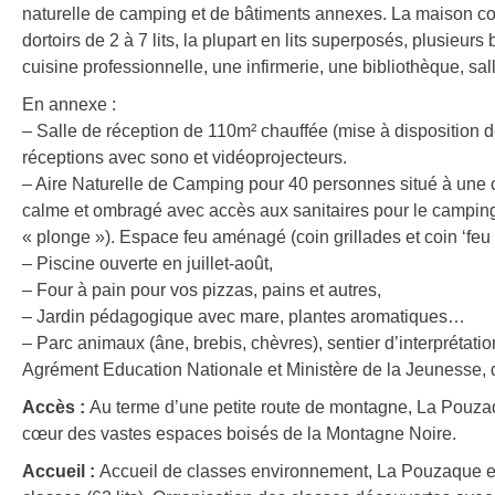
naturelle de camping et de bâtiments annexes. La maison c
dortoirs de 2 à 7 lits, la plupart en lits superposés, plusieurs
cuisine professionnelle, une infirmerie, une bibliothèque, sa
En annexe :
– Salle de réception de 110m² chauffée (mise à disposition d
réceptions avec sono et vidéoprojecteurs.
– Aire Naturelle de Camping pour 40 personnes situé à une c
calme et ombragé avec accès aux sanitaires pour le camping 
« plonge »). Espace feu aménagé (coin grillades et coin ‘feu
– Piscine ouverte en juillet-août,
– Four à pain pour vos pizzas, pains et autres,
– Jardin pédagogique avec mare, plantes aromatiques…
– Parc animaux (âne, brebis, chèvres), sentier d’interprétat
Agrément Education Nationale et Ministère de la Jeunesse, d
Accès :
Au terme d’une petite route de montagne, La Pouzaqu
cœur des vastes espaces boisés de la Montagne Noire.
Accueil :
Accueil de classes environnement, La Pouzaque es