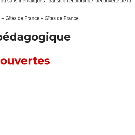
 ou sans thématiques : transition écologique, découverte de la
l
–
Gîtes de France
–
Gîtes de France
 pédagogique
couvertes