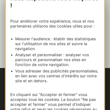
05 63 48 83 01
!
E-mail
Pour améliorer votre expérience, nous et nos
partenaires utilisons des cookies utiles pour :
Site internet
Mesurer l'audience : établir des statistiques
sur l'utilisation de nos sites et suivre la
AJOUTER
navigation.
AU CARNET
Analyser et personnaliser : analyser vos
parcours et personnaliser nos sites en
fonction de votre navigation.
Vous adresser des publicités personnalisées,
en lien avec vos centres d'intérêts sur notre
Nous contacter
site et en dehors.
Carte interactive
En cliquant sur "Accepter et fermer" vous
acceptez tous les cookies. Le bouton "Ne pas
Documentation
accepter et fermer" vous permet d'indiquer
votre refus et seuls les cookies nécessaires au