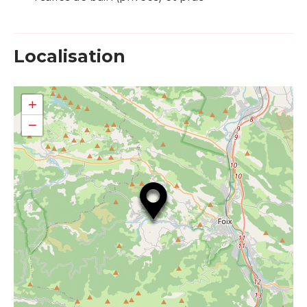
Localisation
+
−