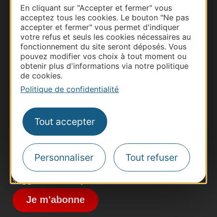
En cliquant sur "Accepter et fermer" vous
acceptez tous les cookies. Le bouton "Ne pas
accepter et fermer" vous permet d'indiquer
votre refus et seuls les cookies nécessaires au
fonctionnement du site seront déposés. Vous
pouvez modifier vos choix à tout moment ou
obtenir plus d'informations via notre politique
de cookies.
Thermalisme
Politique de confidentialité
Business/Mice
Pros d'Occitanie
Site presse et d'influence
Tout accepter
Voyagistes
Destination Sport
Personnaliser
Tout refuser
Inscrivez-vous à la lettre d'information
Destination Occitanie pour recevoir des
suggestions de séjours, de visites et de sorties.
Je m'abonne