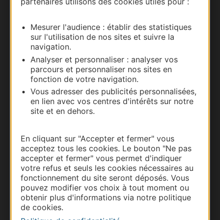
partenaires utilisons des cookies utiles pour :
Nous contacter
Mesurer l'audience : établir des statistiques
Carte interactive
sur l'utilisation de nos sites et suivre la
navigation.
Documentation
Analyser et personnaliser : analyser vos
parcours et personnaliser nos sites en
fonction de votre navigation.
Vous adresser des publicités personnalisées,
en lien avec vos centres d'intérêts sur notre
site et en dehors.
En cliquant sur "Accepter et fermer" vous
acceptez tous les cookies. Le bouton "Ne pas
accepter et fermer" vous permet d'indiquer
votre refus et seuls les cookies nécessaires au
Thermalisme
fonctionnement du site seront déposés. Vous
pouvez modifier vos choix à tout moment ou
Business/Mice
obtenir plus d'informations via notre politique
Pros d'Occitanie
de cookies.
Site presse et d'influence