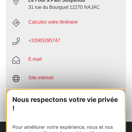
Le Four à Pain Suspendu
31 rue du Bourguet 12270 NAJAC
Calculez votre itinéraire
+33565295747
E-mail
Site internet
AJOUTER
Nous respectons votre vie privée
AU CARNET
!
Pour améliorer votre expérience, nous et nos