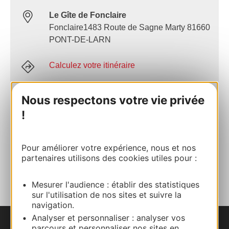
Le Gîte de Fonclaire
Fonclaire1483 Route de Sagne Marty 81660
PONT-DE-LARN
Calculez votre itinéraire
Nous respectons votre vie privée
06 09 72 58 79
!
E-mail
Pour améliorer votre expérience, nous et nos
partenaires utilisons des cookies utiles pour :
AJOUTER
AU CARNET
Mesurer l'audience : établir des statistiques
sur l'utilisation de nos sites et suivre la
navigation.
Analyser et personnaliser : analyser vos
parcours et personnaliser nos sites en