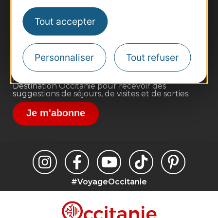
Business/Mice
Pros d'Occitanie
Tout accepter
Site presse et d'influence
Voyagistes
Personnaliser
Tout refuser
Destination Sport
Inscrivez-vous à la lettre d'information
Destination Occitanie pour recevoir des
suggestions de séjours, de visites et de sorties.
Je m'abonne
#VoyageOccitanie