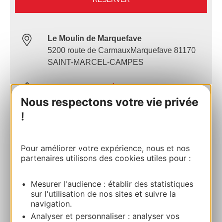
Le Moulin de Marquefave
5200 route de CarmauxMarquefave 81170
SAINT-MARCEL-CAMPES
Calculez votre itinéraire
Nous respectons votre vie privée
!
05 63 48 83 01
Pour améliorer votre expérience, nous et nos
E-mail
partenaires utilisons des cookies utiles pour :
Site internet
Mesurer l'audience : établir des statistiques
sur l'utilisation de nos sites et suivre la
navigation.
AJOUTER
Analyser et personnaliser : analyser vos
AU CARNET