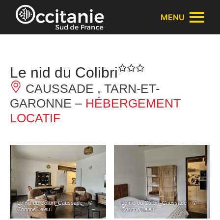
Panneau de gestion des cookies
MENU
Le nid du Colibri
CAUSSADE , TARN-ET-
GARONNE –
HÉBERGEMENT
LOCATIF
Le nid du Colibri_Caussade – ©
Le nid du Colibri_Caussade – ©
Corinne Leleu
Corinne Leleu