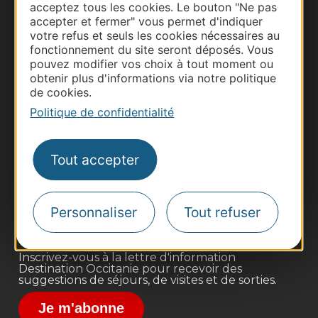
acceptez tous les cookies. Le bouton "Ne pas
accepter et fermer" vous permet d'indiquer
votre refus et seuls les cookies nécessaires au
fonctionnement du site seront déposés. Vous
pouvez modifier vos choix à tout moment ou
obtenir plus d'informations via notre politique
de cookies.
Politique de confidentialité
Thermalisme
Business/Mice
Tout accepter
Pros d'Occitanie
Site presse et d'influence
Voyagistes
Personnaliser
Tout refuser
Destination Sport
Inscrivez-vous à la lettre d'information
Destination Occitanie pour recevoir des
suggestions de séjours, de visites et de sorties.
Je m'abonne