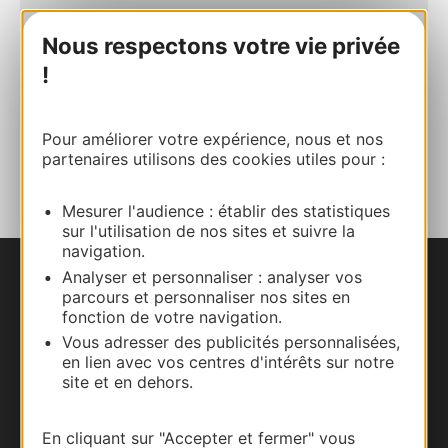
06 75 78 70 65
Nous respectons votre vie privée
!
E-mail
Pour améliorer votre expérience, nous et nos
AJOUTER
partenaires utilisons des cookies utiles pour :
AU CARNET
Mesurer l'audience : établir des statistiques
sur l'utilisation de nos sites et suivre la
navigation.
Analyser et personnaliser : analyser vos
Nous contacter
parcours et personnaliser nos sites en
fonction de votre navigation.
Carte interactive
Vous adresser des publicités personnalisées,
en lien avec vos centres d'intérêts sur notre
site et en dehors.
Documentation
En cliquant sur "Accepter et fermer" vous