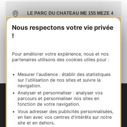
LE PARC DU CHATEAU ME 155 MEZE 4
PERSONNES
Nous respectons votre vie privée
16 rue ronzier 34140 MEZE
!
Calculez votre itinéraire
Pour améliorer votre expérience, nous et nos
AJOUTER
partenaires utilisons des cookies utiles pour :
AU CARNET
Mesurer l'audience : établir des statistiques
sur l'utilisation de nos sites et suivre la
navigation.
Analyser et personnaliser : analyser vos
Nous contacter
parcours et personnaliser nos sites en
fonction de votre navigation.
Carte interactive
Vous adresser des publicités personnalisées,
en lien avec vos centres d'intérêts sur notre
site et en dehors.
Documentation