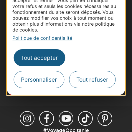
accepter et fermer" vous permet d'indiquer
votre refus et seuls les cookies nécessaires au
fonctionnement du site seront déposés. Vous
Thermalisme
pouvez modifier vos choix à tout moment ou
Business/Mice
obtenir plus d'informations via notre politique
de cookies.
Pros d'Occitanie
Politique de confidentialité
Site presse et d'influence
Voyagistes
Destination Sport
Tout accepter
Inscrivez-vous à la lettre d'information
Destination Occitanie pour recevoir des
suggestions de séjours, de visites et de sorties.
Personnaliser
Tout refuser
Je m'abonne
#VoyageOccitanie