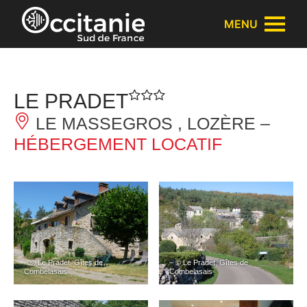
Panneau de gestion des cookies
MENU
LE PRADET
LE MASSEGROS , LOZÈRE –
HÉBERGEMENT LOCATIF
– © Le Pradet, Gîtes de
– © Le Pradet, Gîtes de
Combelasais
Combelasais