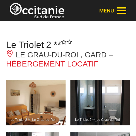
Panneau de gestion des cookies
MENU
Le Triolet 2 **
LE GRAU-DU-ROI , GARD –
HÉBERGEMENT LOCATIF
Le Triolet 2 **_Le Grau-du-Roi
Le Triolet 2 **_Le Grau-du-Roi