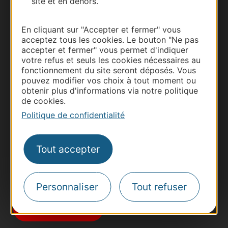
site et en dehors.
En cliquant sur "Accepter et fermer" vous
acceptez tous les cookies. Le bouton "Ne pas
accepter et fermer" vous permet d'indiquer
votre refus et seuls les cookies nécessaires au
fonctionnement du site seront déposés. Vous
Thermalisme
pouvez modifier vos choix à tout moment ou
obtenir plus d'informations via notre politique
Business/Mice
de cookies.
Pros d'Occitanie
Politique de confidentialité
Site presse et d'influence
Voyagistes
Tout accepter
Destination Sport
Inscrivez-vous à la lettre d'information
Destination Occitanie pour recevoir des
Personnaliser
Tout refuser
suggestions de séjours, de visites et de sorties.
Je m'abonne