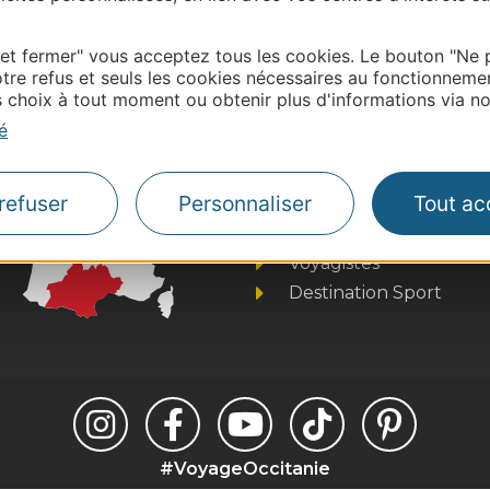
 labellisé) pour toute mise à jour en ligne (photos,
tion Gers – centredoc@tourisme-gers.com
 et fermer" vous acceptez tous les cookies. Le bouton "Ne 
tre refus et seuls les cookies nécessaires au fonctionneme
choix à tout moment ou obtenir plus d'informations via not
é
Thermalisme
Business/Mice
refuser
Personnaliser
Tout ac
Pros d'Occitanie
Site presse et d'influe
Voyagistes
Destination Sport
#VoyageOccitanie