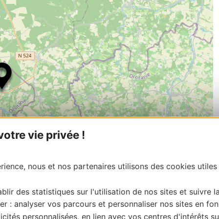
tre vie privée !
ience, nous et nos partenaires utilisons des cookies utiles
| Map data ©
Leaflet
OpenStreetMap contributors
blir des statistiques sur l'utilisation de nos sites et suivre l
onnaire de cette activité?
er : analyser vos parcours et personnaliser nos sites en fon
e du Gers, merci de vous connecter à votre espace
cités personnalisées, en lien avec vos centres d'intérêts su