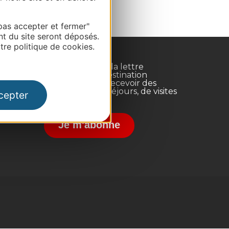
pas accepter et fermer"
nt du site seront déposés.
re politique de cookies.
Inscrivez-vous à la lettre
d'information Destination
Occitanie pour recevoir des
suggestions de séjours, de visites
cepter
et de sorties.
nce
Je m'abonne