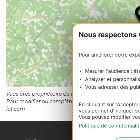
Nous respectons vo
Pour améliorer votre expér
Mesurer l'audience : éta
Analyser et personnalis
Vous adresser des publi
Vous êtes propriétaire de l’établissement ou le gesti
Pour modifier ou compléter cette fiche, merci de con
En cliquant sur "Accepter
lot.com
vous permet d'indiquer vo
Vous pouvez modifier vos 
Politique de confidentialit