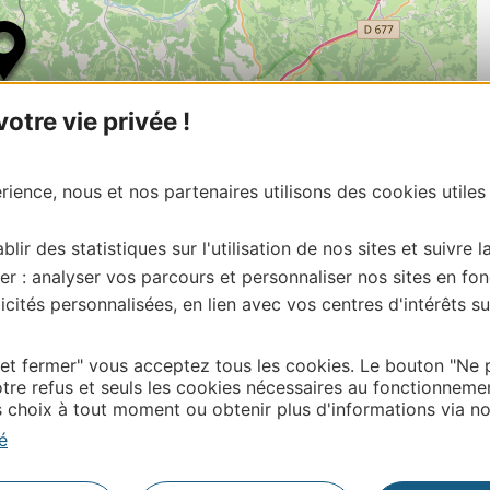
tre vie privée !
ience, nous et nos partenaires utilisons des cookies utiles
blir des statistiques sur l'utilisation de nos sites et suivre l
er : analyser vos parcours et personnaliser nos sites en fon
| Map data ©
Leaflet
OpenStreetMap contributors
cités personnalisées, en lien avec vos centres d'intérêts su
onnaire de cette activité?
tacter Lot Tourisme en écrivant à vit@tourisme –
 et fermer" vous acceptez tous les cookies. Le bouton "Ne 
tre refus et seuls les cookies nécessaires au fonctionneme
choix à tout moment ou obtenir plus d'informations via not
é
Thermalisme