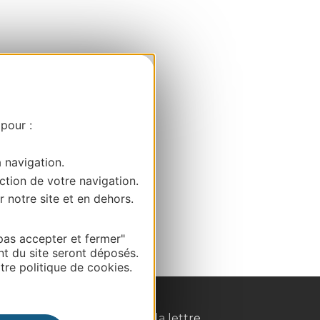
 pour :
a navigation.
ction de votre navigation.
r notre site et en dehors.
pas accepter et fermer"
nt du site seront déposés.
re politique de cookies.
Inscrivez-vous à la lettre