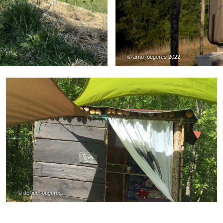
– © arno fougeres 2022
– © delfine fougeres