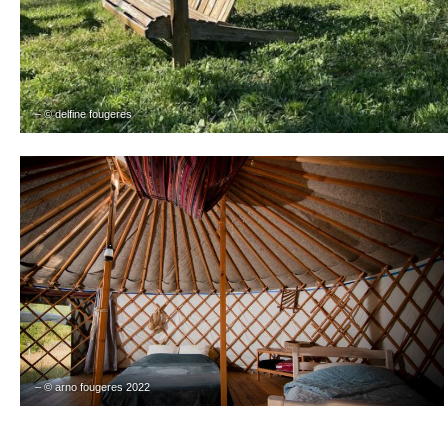
– © delfine fougeres
– © arno fougeres 2022