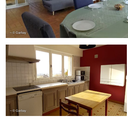
– © Garbay
– © Garbay