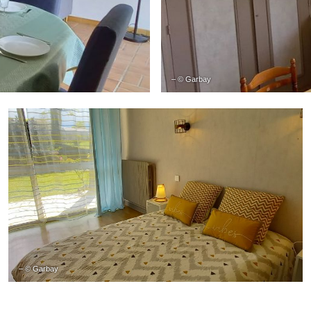
– © Garbay
– © Garbay