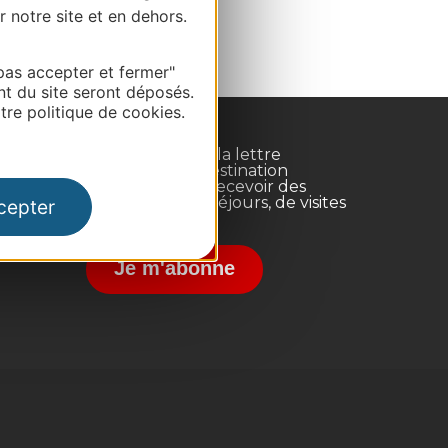
r notre site et en dehors.
pas accepter et fermer"
nt du site seront déposés.
re politique de cookies.
Inscrivez-vous à la lettre
d'information Destination
Occitanie pour recevoir des
suggestions de séjours, de visites
cepter
et de sorties.
nce
Je m'abonne