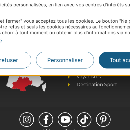
| Map data ©
Leaflet
OpenStreetMap contributors
cités personnalisées, en lien avec vos centres d'intérêts su
onnaire de cette activité?
ntacter sit@lozere – tourisme.com
 et fermer" vous acceptez tous les cookies. Le bouton "Ne 
tre refus et seuls les cookies nécessaires au fonctionneme
choix à tout moment ou obtenir plus d'informations via not
é
Thermalisme
Business/Mice
refuser
Personnaliser
Tout ac
Pros d'Occitanie
Site presse et d'influe
Voyagistes
Destination Sport