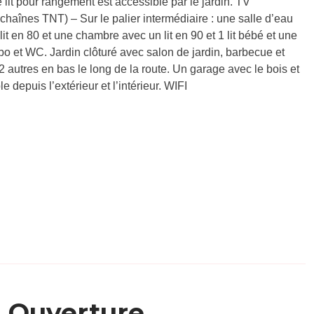
e lit pour rangement est accessible par le jardin. TV
aînes TNT) – Sur le palier intermédiaire : une salle d’eau
it en 80 et une chambre avec un lit en 90 et 1 lit bébé et une
bo et WC. Jardin clôturé avec salon de jardin, barbecue et
 2 autres en bas le long de la route. Un garage avec le bois et
 depuis l’extérieur et l’intérieur. WIFI
Ouverture