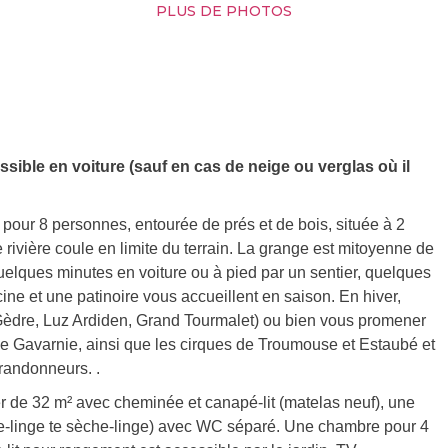
PLUS DE PHOTOS
sible en voiture (sauf en cas de neige ou verglas où il
our 8 personnes, entourée de prés et de bois, située à 2
rivière coule en limite du terrain. La grange est mitoyenne de
quelques minutes en voiture ou à pied par un sentier, quelques
cine et une patinoire vous accueillent en saison. En hiver,
-Gèdre, Luz Ardiden, Grand Tourmalet) ou bien vous promener
 de Gavarnie, ainsi que les cirques de Troumouse et Estaubé et
randonneurs. .
r de 32 m² avec cheminée et canapé-lit (matelas neuf), une
ve-linge te sèche-linge) avec WC séparé. Une chambre pour 4