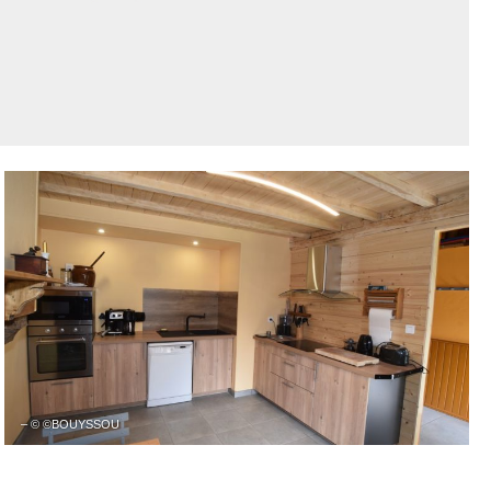
– © ©BOUYSSOU