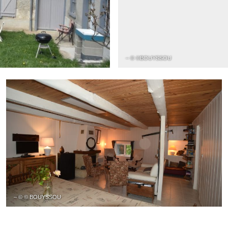
– © ©BOUYSSOU
– © © BOUYSSOU