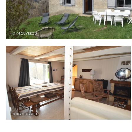
– © ©BOUYSSOU
– © ©BOUYSSOU